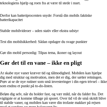
teknologiens hjælp og roen fra at være til stede i nuet.
Derfor kan batteriprocenten snyde: Forstå din mobils faktiske
batterikapacitet
Stabile mobilvideoer – uden stativ eller ekstra udstyr
Test din mobilsikkerhed: Sådan opdager du svage punkter
Gør din mobil personlig: Tilpas tema, ikoner og layout
Gør det til en vane – ikke en pligt
At skabe nye vaner kræver tid og tålmodighed. Mobilen kan hjælpe
dig med struktur og motivation, men det er dig, der sætter retningen.
Prøv at se de nye rutiner som små investeringer i din egen trivsel – ikke
som endnu et punkt på to-do-listen.
Beløn dig selv, når du holder fast, og vær mild, når du falder fra. Det
vigtigste er at komme tilbage på sporet. Over tid vil de små skridt blive
til stabile vaner, og mobilen kan være din trofaste makker på rejsen
mod et sundere og mere balanceret liv.