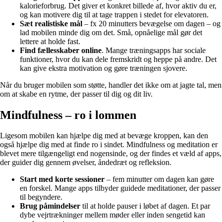
kalorieforbrug. Det giver et konkret billede af, hvor aktiv du er,
og kan motivere dig til at tage trappen i stedet for elevatoren.
Sæt realistiske mål
– fx 20 minutters bevægelse om dagen – og
lad mobilen minde dig om det. Små, opnåelige mål gør det
lettere at holde fast.
Find fællesskaber online
. Mange træningsapps har sociale
funktioner, hvor du kan dele fremskridt og heppe på andre. Det
kan give ekstra motivation og gøre træningen sjovere.
Når du bruger mobilen som støtte, handler det ikke om at jagte tal, men
om at skabe en rytme, der passer til dig og dit liv.
Mindfulness – ro i lommen
Ligesom mobilen kan hjælpe dig med at bevæge kroppen, kan den
også hjælpe dig med at finde ro i sindet. Mindfulness og meditation er
blevet mere tilgængeligt end nogensinde, og der findes et væld af apps,
der guider dig gennem øvelser, åndedræt og refleksion.
Start med korte sessioner
– fem minutter om dagen kan gøre
en forskel. Mange apps tilbyder guidede meditationer, der passer
til begyndere.
Brug påmindelser
til at holde pauser i løbet af dagen. Et par
dybe vejrtrækninger mellem møder eller inden sengetid kan