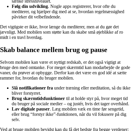
sænke stressniveauet.
Følg din udvikling
. Nogle apps registrerer, hvor ofte du
mediterer, og hjælper dig med at se, hvordan regelmæssighed
påvirker dit velbefindende.
Det vigtigste er ikke, hvor længe du mediterer, men at du gør det
jævnligt. Med mobilen som støtte kan du skabe små øjeblikke af ro
midt i en travl hverdag.
Skab balance mellem brug og pause
Selvom mobilen kan være et nyttigt redskab, er det også vigtigt at
bruge den med omtanke. For meget skærmtid kan modarbejde de gode
vaner, du prøver at opbygge. Derfor kan det være en god idé at sætte
rammer for, hvordan du bruger mobilen.
Slå notifikationer fra
under træning eller meditation, så du ikke
bliver forstyrret.
Brug skærmtidsfunktioner
til at holde styr på, hvor meget tid
du bruger på sociale medier – og justér, hvis det tager overhånd.
Lav digitale pauser
. Læg mobilen væk en time før sengetid,
eller brug “forstyr ikke”-funktionen, når du vil fokusere på dig
selv.
Ved at bruge mobilen bevidst kan du få det bedste fra begge verdener: