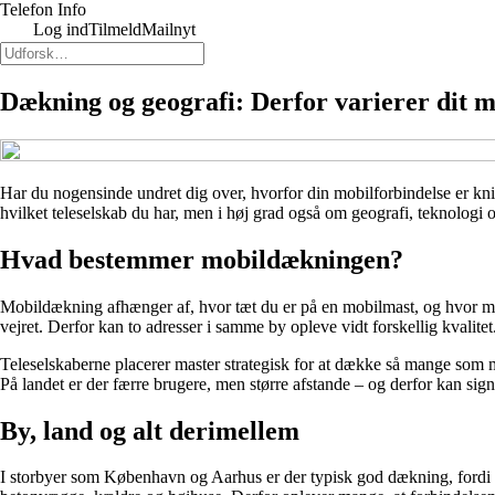
Telefon Info
Log ind
Tilmeld
Mailnyt
Dækning og geografi: Derfor varierer dit 
Har du nogensinde undret dig over, hvorfor din mobilforbindelse er kn
hvilket teleselskab du har, men i høj grad også om geografi, teknologi og
Hvad bestemmer mobildækningen?
Mobildækning afhænger af, hvor tæt du er på en mobilmast, og hvor m
vejret. Derfor kan to adresser i samme by opleve vidt forskellig kvalitet
Teleselskaberne placerer master strategisk for at dække så mange som 
På landet er der færre brugere, men større afstande – og derfor kan sign
By, land og alt derimellem
I storbyer som København og Aarhus er der typisk god dækning, fordi 