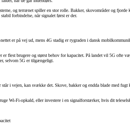
falder, når de går indendørs.
rne, og terrænet spiller en stor rolle. Bakker, skovområder og fjorde ka
tabil forbindelse, når signalet først er der.
G-nettet er på vej ud, mens 4G stadig er rygraden i dansk mobilkommuni
r er flest brugere og størst behov for kapacitet. På landet vil 5G ofte 
er, selvom 5G er tilgængeligt.
r står i vejen, kan svække det. Skove, bakker og endda blade med fugt k
uge Wi-Fi-opkald, eller investere i en signalforstærker, hvis dit telese
acitet