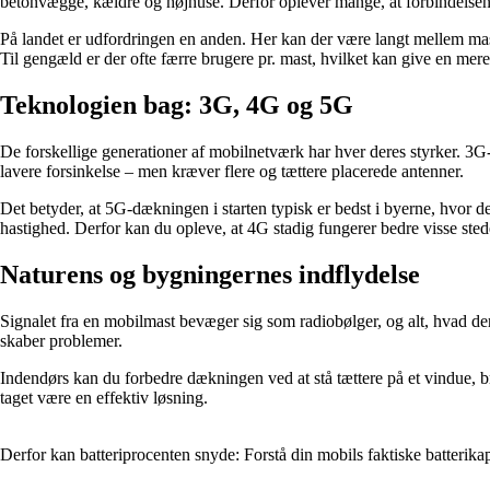
betonvægge, kældre og højhuse. Derfor oplever mange, at forbindelsen 
På landet er udfordringen en anden. Her kan der være langt mellem maste
Til gengæld er der ofte færre brugere pr. mast, hvilket kan give en mere s
Teknologien bag: 3G, 4G og 5G
De forskellige generationer af mobilnetværk har hver deres styrker. 3
lavere forsinkelse – men kræver flere og tættere placerede antenner.
Det betyder, at 5G-dækningen i starten typisk er bedst i byerne, hvor de
hastighed. Derfor kan du opleve, at 4G stadig fungerer bedre visse sted
Naturens og bygningernes indflydelse
Signalet fra en mobilmast bevæger sig som radiobølger, og alt, hvad de
skaber problemer.
Indendørs kan du forbedre dækningen ved at stå tættere på et vindue, br
taget være en effektiv løsning.
Derfor kan batteriprocenten snyde: Forstå din mobils faktiske batterikap