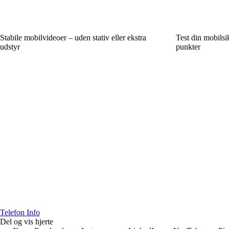
Stabile mobilvideoer – uden stativ eller ekstra
Test din mobils
udstyr
punkter
Telefon Info
Del og vis hjerte