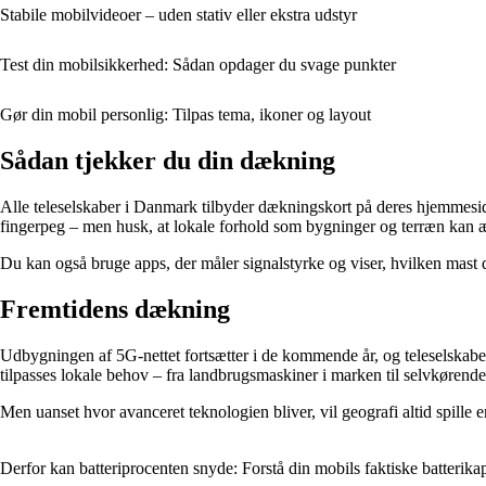
Stabile mobilvideoer – uden stativ eller ekstra udstyr
Test din mobilsikkerhed: Sådan opdager du svage punkter
Gør din mobil personlig: Tilpas tema, ikoner og layout
Sådan tjekker du din dækning
Alle teleselskaber i Danmark tilbyder dækningskort på deres hjemmesid
fingerpeg – men husk, at lokale forhold som bygninger og terræn kan æ
Du kan også bruge apps, der måler signalstyrke og viser, hvilken mast du 
Fremtidens dækning
Udbygningen af 5G-nettet fortsætter i de kommende år, og teleselskaber
tilpasses lokale behov – fra landbrugsmaskiner i marken til selvkørende 
Men uanset hvor avanceret teknologien bliver, vil geografi altid spille
Derfor kan batteriprocenten snyde: Forstå din mobils faktiske batterikap