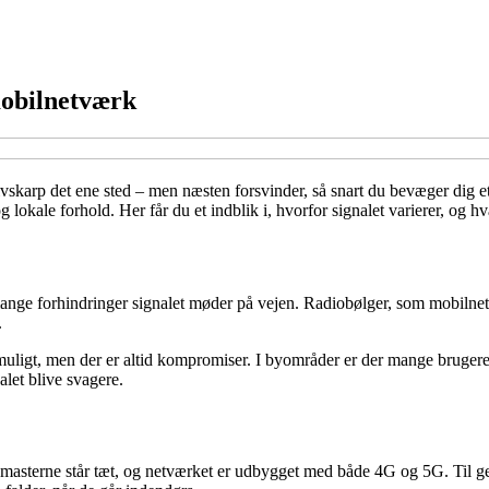
mobilnetværk
ivskarp det ene sted – men næsten forsvinder, så snart du bevæger dig
 lokale forhold. Her får du et indblik i, hvorfor signalet varierer, og h
ange forhindringer signalet møder på vejen. Radiobølger, som mobilne
.
muligt, men der er altid kompromiser. I byområder er der mange brugere
alet blive svagere.
masterne står tæt, og netværket er udbygget med både 4G og 5G. Til g