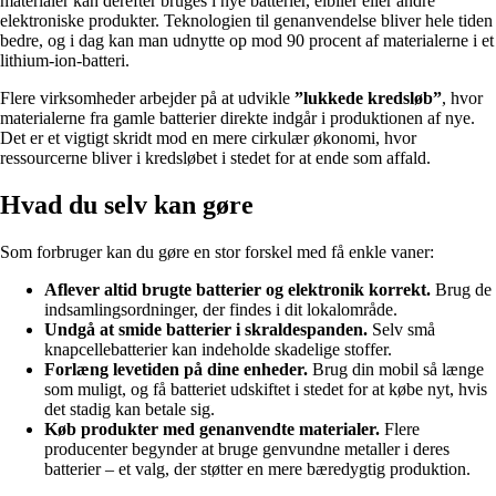
materialer kan derefter bruges i nye batterier, elbiler eller andre
elektroniske produkter. Teknologien til genanvendelse bliver hele tiden
bedre, og i dag kan man udnytte op mod 90 procent af materialerne i et
lithium-ion-batteri.
Flere virksomheder arbejder på at udvikle
”lukkede kredsløb”
, hvor
materialerne fra gamle batterier direkte indgår i produktionen af nye.
Det er et vigtigt skridt mod en mere cirkulær økonomi, hvor
ressourcerne bliver i kredsløbet i stedet for at ende som affald.
Hvad du selv kan gøre
Som forbruger kan du gøre en stor forskel med få enkle vaner:
Aflever altid brugte batterier og elektronik korrekt.
Brug de
indsamlingsordninger, der findes i dit lokalområde.
Undgå at smide batterier i skraldespanden.
Selv små
knapcellebatterier kan indeholde skadelige stoffer.
Forlæng levetiden på dine enheder.
Brug din mobil så længe
som muligt, og få batteriet udskiftet i stedet for at købe nyt, hvis
det stadig kan betale sig.
Køb produkter med genanvendte materialer.
Flere
producenter begynder at bruge genvundne metaller i deres
batterier – et valg, der støtter en mere bæredygtig produktion.