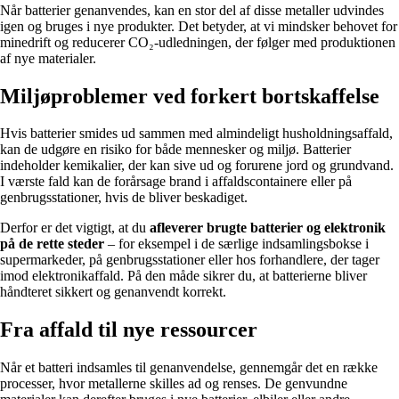
Når batterier genanvendes, kan en stor del af disse metaller udvindes
igen og bruges i nye produkter. Det betyder, at vi mindsker behovet for
minedrift og reducerer CO₂-udledningen, der følger med produktionen
af nye materialer.
Miljøproblemer ved forkert bortskaffelse
Hvis batterier smides ud sammen med almindeligt husholdningsaffald,
kan de udgøre en risiko for både mennesker og miljø. Batterier
indeholder kemikalier, der kan sive ud og forurene jord og grundvand.
I værste fald kan de forårsage brand i affaldscontainere eller på
genbrugsstationer, hvis de bliver beskadiget.
Derfor er det vigtigt, at du
afleverer brugte batterier og elektronik
på de rette steder
– for eksempel i de særlige indsamlingsbokse i
supermarkeder, på genbrugsstationer eller hos forhandlere, der tager
imod elektronikaffald. På den måde sikrer du, at batterierne bliver
håndteret sikkert og genanvendt korrekt.
Fra affald til nye ressourcer
Når et batteri indsamles til genanvendelse, gennemgår det en række
processer, hvor metallerne skilles ad og renses. De genvundne