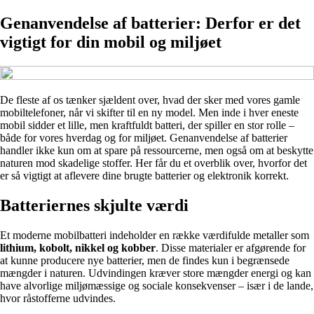
Genanvendelse af batterier: Derfor er det
vigtigt for din mobil og miljøet
De fleste af os tænker sjældent over, hvad der sker med vores gamle
mobiltelefoner, når vi skifter til en ny model. Men inde i hver eneste
mobil sidder et lille, men kraftfuldt batteri, der spiller en stor rolle –
både for vores hverdag og for miljøet. Genanvendelse af batterier
handler ikke kun om at spare på ressourcerne, men også om at beskytte
naturen mod skadelige stoffer. Her får du et overblik over, hvorfor det
er så vigtigt at aflevere dine brugte batterier og elektronik korrekt.
Batteriernes skjulte værdi
Et moderne mobilbatteri indeholder en række værdifulde metaller som
lithium, kobolt, nikkel og kobber
. Disse materialer er afgørende for
at kunne producere nye batterier, men de findes kun i begrænsede
mængder i naturen. Udvindingen kræver store mængder energi og kan
have alvorlige miljømæssige og sociale konsekvenser – især i de lande,
hvor råstofferne udvindes.