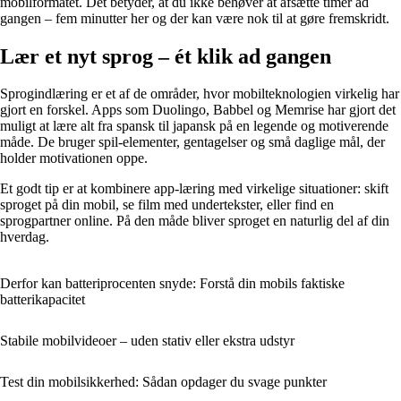
mobilformatet. Det betyder, at du ikke behøver at afsætte timer ad
gangen – fem minutter her og der kan være nok til at gøre fremskridt.
Lær et nyt sprog – ét klik ad gangen
Sprogindlæring er et af de områder, hvor mobilteknologien virkelig har
gjort en forskel. Apps som Duolingo, Babbel og Memrise har gjort det
muligt at lære alt fra spansk til japansk på en legende og motiverende
måde. De bruger spil-elementer, gentagelser og små daglige mål, der
holder motivationen oppe.
Et godt tip er at kombinere app-læring med virkelige situationer: skift
sproget på din mobil, se film med undertekster, eller find en
sprogpartner online. På den måde bliver sproget en naturlig del af din
hverdag.
Derfor kan batteriprocenten snyde: Forstå din mobils faktiske
batterikapacitet
Stabile mobilvideoer – uden stativ eller ekstra udstyr
Test din mobilsikkerhed: Sådan opdager du svage punkter