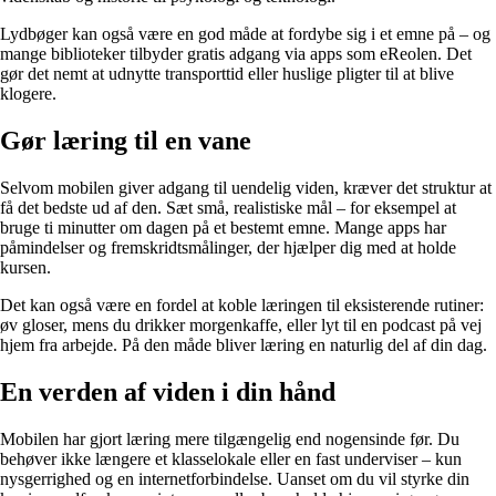
Lydbøger kan også være en god måde at fordybe sig i et emne på – og
mange biblioteker tilbyder gratis adgang via apps som eReolen. Det
gør det nemt at udnytte transporttid eller huslige pligter til at blive
klogere.
Gør læring til en vane
Selvom mobilen giver adgang til uendelig viden, kræver det struktur at
få det bedste ud af den. Sæt små, realistiske mål – for eksempel at
bruge ti minutter om dagen på et bestemt emne. Mange apps har
påmindelser og fremskridtsmålinger, der hjælper dig med at holde
kursen.
Det kan også være en fordel at koble læringen til eksisterende rutiner:
øv gloser, mens du drikker morgenkaffe, eller lyt til en podcast på vej
hjem fra arbejde. På den måde bliver læring en naturlig del af din dag.
En verden af viden i din hånd
Mobilen har gjort læring mere tilgængelig end nogensinde før. Du
behøver ikke længere et klasselokale eller en fast underviser – kun
nysgerrighed og en internetforbindelse. Uanset om du vil styrke din