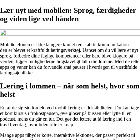
Lær nyt med mobilen: Sprog, færdigheder
og viden lige ved hånden
Mobiltelefonen er ikke længere kun et redskab til kommunikation –
den er blevet et kraftfuldt læringsværktøj. Uanset om du vil lære et nyt
sprog, forbedre dine faglige kompetencer eller bare blive klogere på
verden, ligger mulighederne bogstaveligt talt i din lomme. Med de rette
apps og vaner kan du forvandle små pauser i hverdagen til værdifulde
læringsøjeblikke.
Læring i lommen – når som helst, hvor som
helst
En af de største fordele ved mobil læring er fleksibiliteten. Du kan tage
et kort kursus i frokostpausen, øve gloser på bussen eller lytte til en
podcast, mens du går en tur. Det gør det lettere at få læring ind i en
travl hverdag, hvor tiden ofte er knap.
Mange apps tilbyder korte, interaktive lektioner, der passer perfekt til