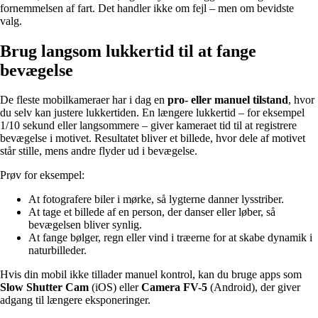
fornemmelsen af fart. Det handler ikke om fejl – men om bevidste
valg.
Brug langsom lukkertid til at fange
bevægelse
De fleste mobilkameraer har i dag en
pro- eller manuel tilstand
, hvor
du selv kan justere lukkertiden. En længere lukkertid – for eksempel
1/10 sekund eller langsommere – giver kameraet tid til at registrere
bevægelse i motivet. Resultatet bliver et billede, hvor dele af motivet
står stille, mens andre flyder ud i bevægelse.
Prøv for eksempel:
At fotografere biler i mørke, så lygterne danner lysstriber.
At tage et billede af en person, der danser eller løber, så
bevægelsen bliver synlig.
At fange bølger, regn eller vind i træerne for at skabe dynamik i
naturbilleder.
Hvis din mobil ikke tillader manuel kontrol, kan du bruge apps som
Slow Shutter Cam
(iOS) eller
Camera FV-5
(Android), der giver
adgang til længere eksponeringer.