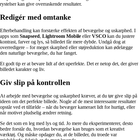
rystelser kan give overraskende resultater.
Redigér med omtanke
Efterbehandling kan forstærke effekten af bevægelse og uskarphed. I
apps som
Snapseed
,
Lightroom Mobile
eller
VSCO
kan du justere
kontrast, farver og lys, så billedet får mere dybde. Undgå dog at
overredigere – for meget skarphed eller støjreduktion kan ødelægge
den naturlige bevægelse, du har fanget.
Et godt tip er at bevare lidt af det uperfekte. Det er netop det, der giver
billedet karakter og liv.
Giv slip på kontrollen
At arbejde med bevægelse og uskarphed kræver, at du tør give slip på
ideen om det perfekte billede. Nogle af de mest interessante resultater
opstår ved et tilfælde – når du bevæger kameraet lidt for hurtigt, eller
når motivet pludselig ændrer retning.
Se det som en leg med lys og tid. Jo mere du eksperimenterer, desto
bedre forstår du, hvordan bevægelse kan bruges som et kreativt
værktøj. Og måske opdager du, at de billeder, du troede var