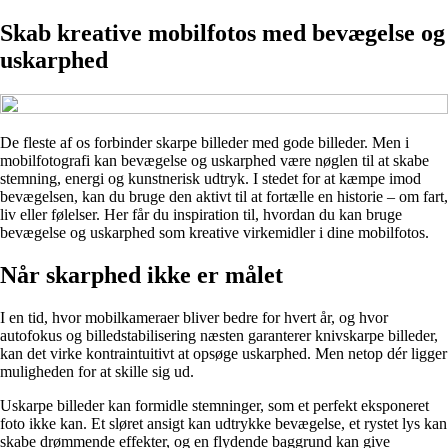
Skab kreative mobilfotos med bevægelse og
uskarphed
De fleste af os forbinder skarpe billeder med gode billeder. Men i
mobilfotografi kan bevægelse og uskarphed være nøglen til at skabe
stemning, energi og kunstnerisk udtryk. I stedet for at kæmpe imod
bevægelsen, kan du bruge den aktivt til at fortælle en historie – om fart,
liv eller følelser. Her får du inspiration til, hvordan du kan bruge
bevægelse og uskarphed som kreative virkemidler i dine mobilfotos.
Når skarphed ikke er målet
I en tid, hvor mobilkameraer bliver bedre for hvert år, og hvor
autofokus og billedstabilisering næsten garanterer knivskarpe billeder,
kan det virke kontraintuitivt at opsøge uskarphed. Men netop dér ligger
muligheden for at skille sig ud.
Uskarpe billeder kan formidle stemninger, som et perfekt eksponeret
foto ikke kan. Et sløret ansigt kan udtrykke bevægelse, et rystet lys kan
skabe drømmende effekter, og en flydende baggrund kan give