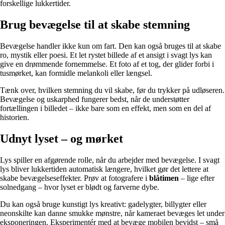
forskellige lukkertider.
Brug bevægelse til at skabe stemning
Bevægelse handler ikke kun om fart. Den kan også bruges til at skabe
ro, mystik eller poesi. Et let rystet billede af et ansigt i svagt lys kan
give en drømmende fornemmelse. Et foto af et tog, der glider forbi i
tusmørket, kan formidle melankoli eller længsel.
Tænk over, hvilken stemning du vil skabe, før du trykker på udløseren.
Bevægelse og uskarphed fungerer bedst, når de understøtter
fortællingen i billedet – ikke bare som en effekt, men som en del af
historien.
Udnyt lyset – og mørket
Lys spiller en afgørende rolle, når du arbejder med bevægelse. I svagt
lys bliver lukkertiden automatisk længere, hvilket gør det lettere at
skabe bevægelseseffekter. Prøv at fotografere i
blåtimen
– lige efter
solnedgang – hvor lyset er blødt og farverne dybe.
Du kan også bruge kunstigt lys kreativt: gadelygter, billygter eller
neonskilte kan danne smukke mønstre, når kameraet bevæges let under
eksponeringen. Eksperimentér med at bevæge mobilen bevidst – små